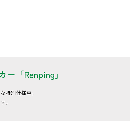
「Renping」
適な特別仕様車。
ます。