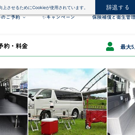
辞退する
上させるためにCookieが使用されています。
ーのご予約
✨キャンペーン
保険補償と衛生管
予約・料金
最大5