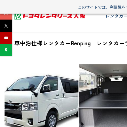
Skip
このサイトでは、利便性を向
to
レンタカ
main
content
車中泊仕様レンタカーRenping
レンタカー