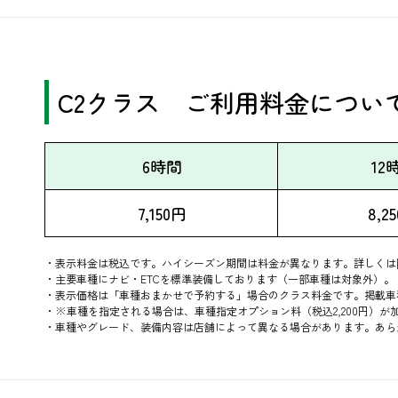
​C2
クラス ご利用料金につい
6時間
12
7,150円
8,2
・表示料金は税込です。ハイシーズン期間は料金が異なります。詳しくは
・主要車種にナビ・ETCを標準装備しております（一部車種は対象外）。
・表示価格は「車種おまかせで予約する」場合のクラス料金です。
掲載車
・※車種を指定される場合は、車種指定オプション料（税込2,200円）が
・車種やグレード、装備内容は店舗によって異なる場合があります。あら