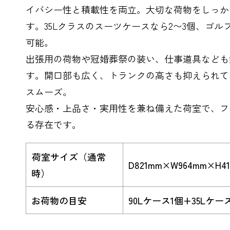
イバシー性と積載性を両立。大切な荷物をしっか
す。35Lクラスのスーツケースなら2〜3個、ゴル
可能。
出張用の荷物や冠婚葬祭の装い、仕事道具なども
す。開口部も広く、トランクの高さも抑えられて
スムーズ。
安心感・上品さ・実用性を兼ね備えた荷室で、フ
る存在です。
荷室サイズ（通常
D821mm×W964mm×H4
時）
お荷物の目安
90Lケース1個+35Lケー