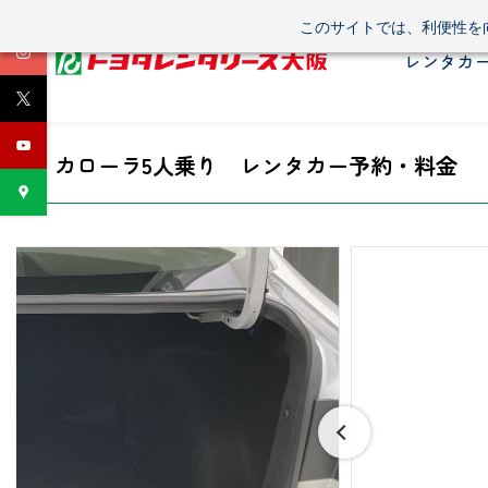
Skip
このサイトでは、利便性を向
to
レンタカ
main
content
カローラ
5人乗り レンタカー予約・料金