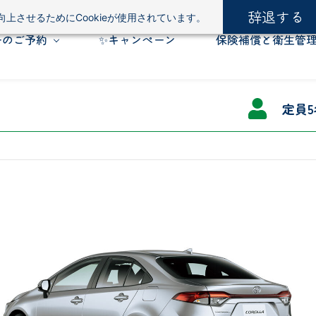
辞退する
上させるためにCookieが使用されています。
ーのご予約
✨キャンペーン
保険補償と衛生管
定員5