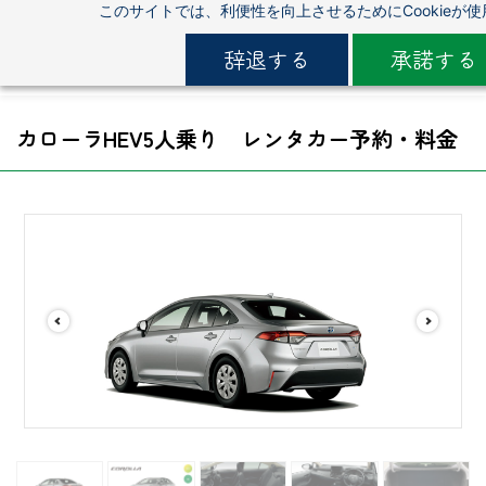
このサイトでは、利便性を向上させるためにCookieが
Skip
to
辞退する
承諾する
main
content
カローラHEV
5人乗り レンタカー予約・料金