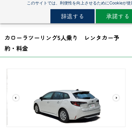
このサイトでは、利便性を向上させるためにCookieが
Skip
to
辞退する
承諾する
main
content
カローラツーリング
5人乗り レンタカー予
約・料金