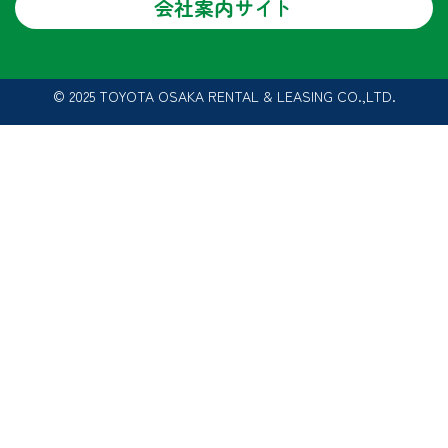
会社案内サイト
© 2025 TOYOTA OSAKA RENTAL & LEASING CO.,LTD.