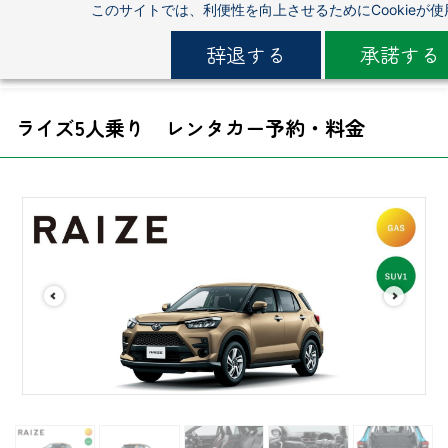
このサイトでは、利便性を向上させるためにCookieが
Skip
to
辞退する
承諾する
main
content
ライズ5
人乗り レンタカー予約・料金